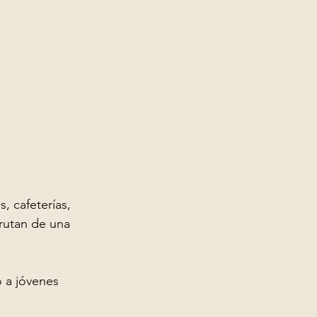
, cafeterías, 
frutan de una 
 a jóvenes 