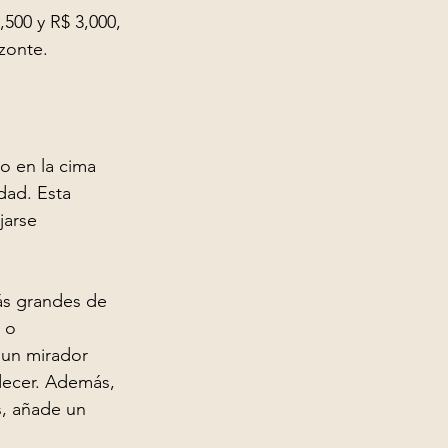
,500 y R$ 3,000, 
zonte.
o en la cima 
dad. Esta 
jarse 
ás grandes de 
 o 
 un mirador 
decer. Además, 
s, añade un 